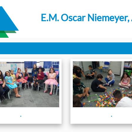
E.M. Oscar Niemeyer,
.
.