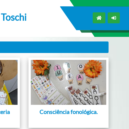
 Toschi
ceria
Consciência fonológica.