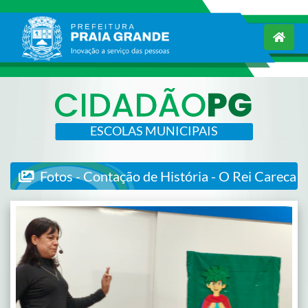
ESCOLAS MUNICIPAIS
Fotos - Contação de História - O Rei Careca