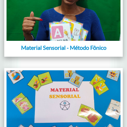
Material Sensorial - Método Fônico