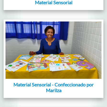
Material Sensorial
Material Sensorial - Confeccionado por
Marilza