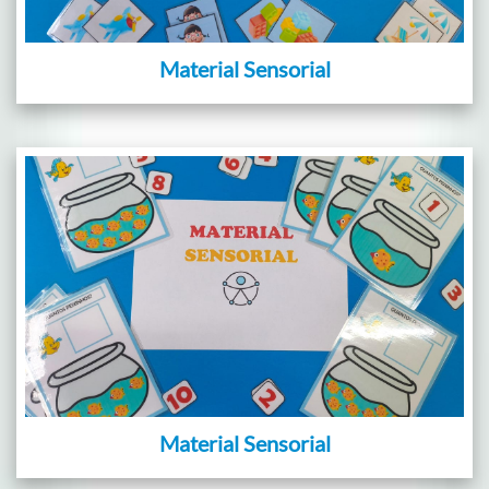
Material Sensorial
Material Sensorial