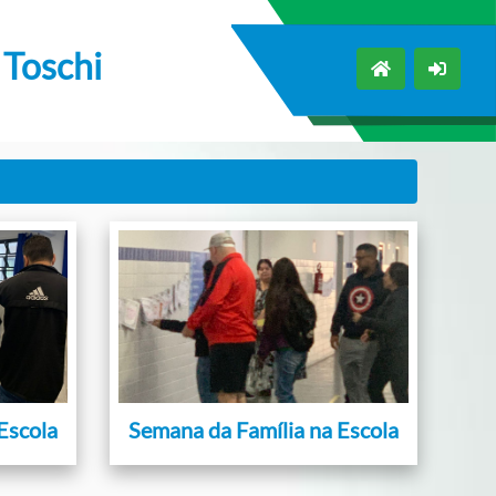
 Toschi
Escola
Semana da Família na Escola