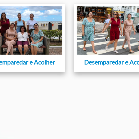
emparedar e Acolher
Desemparedar e Aco