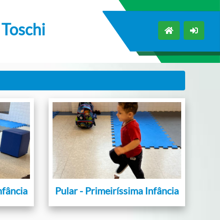
 Toschi
nfância
Pular - Primeiríssima Infância