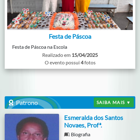
Festa de Páscoa
Festa de Páscoa na Escola
Realizado em
15/04/2025
O evento possui
4
fotos
Patrono
SAIBA MAIS ▼
Esmeralda dos Santos
Novaes, Profª.
Biografia