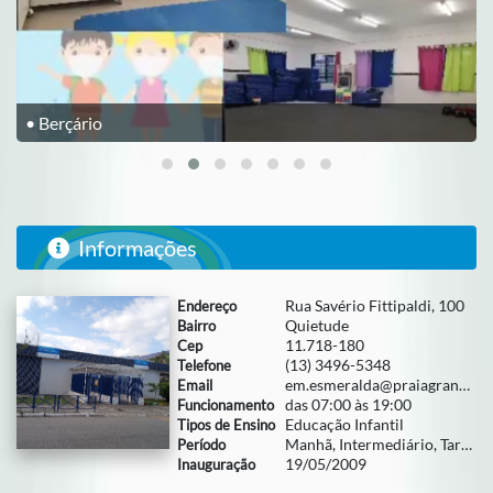
• Berçário
Informações
Rua Savério Fittipaldi, 100
Endereço
Quietude
Bairro
11.718-180
Cep
(13) 3496-5348
Telefone
em.esmeralda@praiagrande.sp.gov.br
Email
das 07:00 às 19:00
Funcionamento
Educação Infantil
Tipos de Ensino
Manhã, Intermediário, Tarde e Integral
Período
19/05/2009
Inauguração