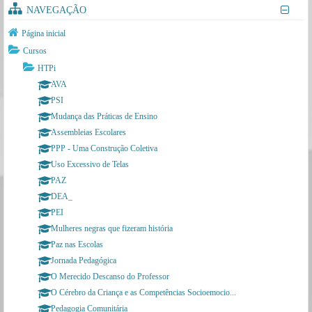
c
NAVEGAÇÃO
a
Página inicial
ti
Cursos
o
HTPi
n
AVA
PSI
Mudança das Práticas de Ensino
Assembleias Escolares
PPP - Uma Construção Coletiva
Uso Excessivo de Telas
PAZ
DEA_
PEI
Mulheres negras que fizeram história
Paz nas Escolas
Jornada Pedagógica
O Merecido Descanso do Professor
O Cérebro da Criança e as Competências Socioemocio...
Pedagogia Comunitária