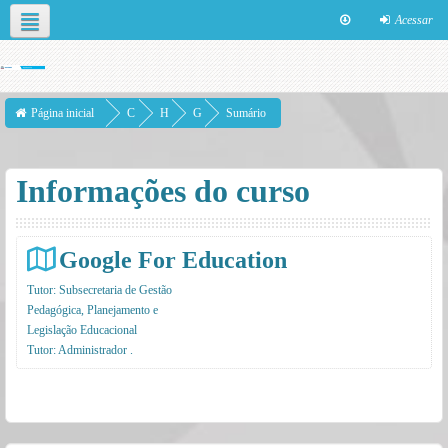
Acessar
Neste curso
Página inicial
C
H
G
Sumário
u
T
o
r
P
o
Informações do curso
s
i
g
o
l
s
e
Google For Education
F
Tutor:
Subsecretaria de Gestão
o
Pedagógica, Planejamento e
Legislação Educacional
r
Tutor:
Administrador .
E
d
u