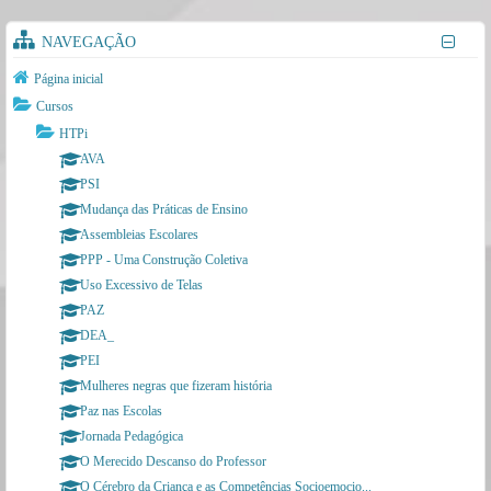
e
R
NAVEGAÇÃO
e
Página inicial
c
Cursos
u
HTPi
p
AVA
PSI
e
Mudança das Práticas de Ensino
r
Assembleias Escolares
a
PPP - Uma Construção Coletiva
ç
Uso Excessivo de Telas
ã
PAZ
DEA_
o
PEI
Mulheres negras que fizeram história
Paz nas Escolas
Jornada Pedagógica
O Merecido Descanso do Professor
O Cérebro da Criança e as Competências Socioemocio...