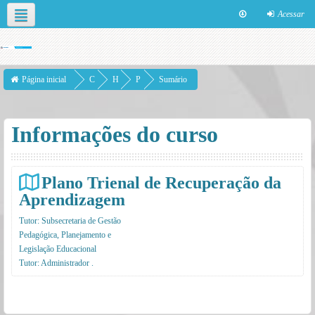
Acessar
Neste curso
Página inicial
C
H
P
Sumário
u
T
l
r
P
a
Informações do curso
s
i
n
o
o
s
T
Plano Trienal de Recuperação da
Aprendizagem
ri
e
Tutor:
Subsecretaria de Gestão
Pedagógica, Planejamento e
n
Legislação Educacional
a
Tutor:
Administrador .
l
d