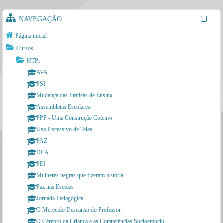
a
c
NAVEGAÇÃO
e
Página inicial
f
Cursos
o
HTPi
r
AVA
PSI
E
Mudança das Práticas de Ensino
d
Assembleias Escolares
u
PPP - Uma Construção Coletiva
c
Uso Excessivo de Telas
a
PAZ
DEA_
ti
PEI
o
Mulheres negras que fizeram história
n
Paz nas Escolas
Jornada Pedagógica
O Merecido Descanso do Professor
O Cérebro da Criança e as Competências Socioemocio...