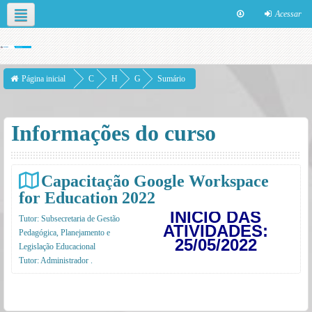
Acessar
Neste curso
Página inicial
C
H
G
Sumário
u
T
o
r
P
o
Informações do curso
s
i
g
o
l
s
e
Capacitação Google Workspace
for Education 2022
W
INÍCIO DAS
o
Tutor:
Subsecretaria de Gestão
ATIVIDADES:
Pedagógica, Planejamento e
r
25/05/2022
Legislação Educacional
k
Tutor:
Administrador .
s
p