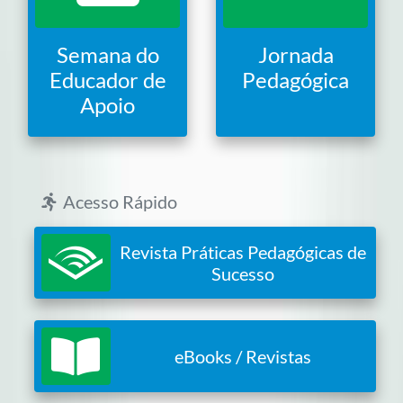
Semana do
Jornada
Educador de
Pedagógica
Apoio
Acesso Rápido
Revista Práticas Pedagógicas de
Sucesso
eBooks / Revistas